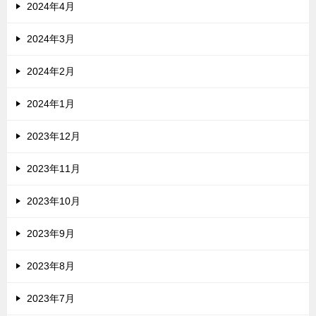
2024年4月
2024年3月
2024年2月
2024年1月
2023年12月
2023年11月
2023年10月
2023年9月
2023年8月
2023年7月