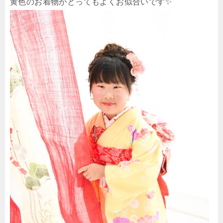
黄色のお着物がとってもよくお似合いです✨