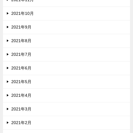
2021年10月
2021年9月
2021年8月
2021年7月
2021年6月
2021年5月
2021年4月
2021年3月
2021年2月