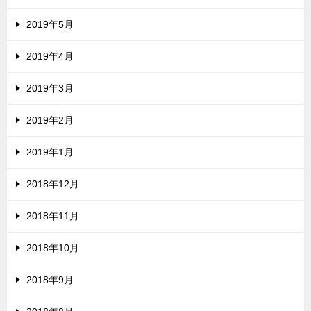
2019年5月
2019年4月
2019年3月
2019年2月
2019年1月
2018年12月
2018年11月
2018年10月
2018年9月