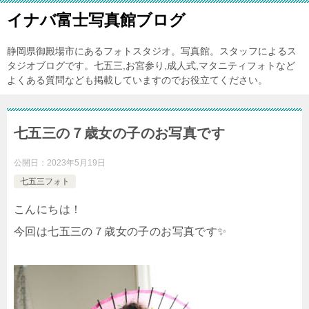
イナバ富士写真館ブログ
静岡県御殿場市にあるフォトスタジオ。写真館。スタッフによるス
タジオブログです。七五三,お宮参り,成人式,マタニティフォトなど
よくある質問なども掲載していますのでお役立てください。
七五三の７歳女の子のお写真です
公開日：
2023年5月19日
七五三フォト
こんにちは！
今回は七五三の７歳女の子のお写真です✨