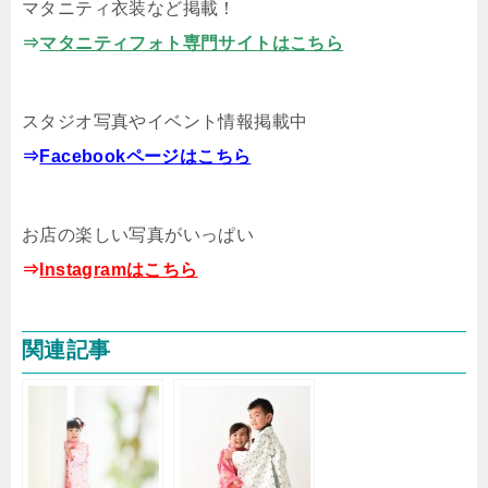
マタニティ衣装など掲載！
⇒
マタニティフォト専門サイトはこちら
スタジオ写真やイベント情報掲載中
⇒
Facebookページはこちら
お店の楽しい写真がいっぱい
⇒
Instagramはこちら
関連記事