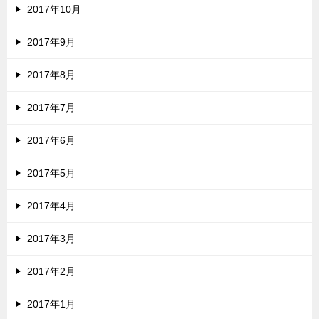
2017年10月
2017年9月
2017年8月
2017年7月
2017年6月
2017年5月
2017年4月
2017年3月
2017年2月
2017年1月