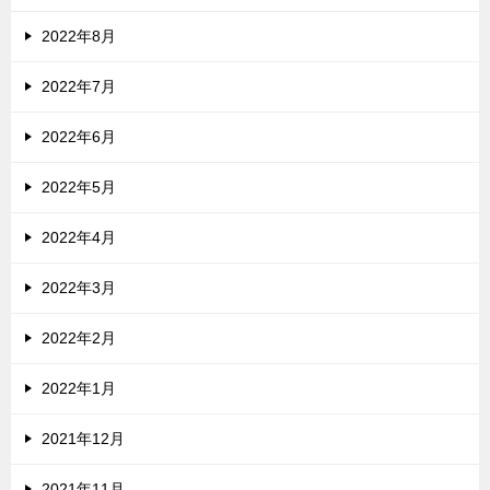
2022年8月
2022年7月
2022年6月
2022年5月
2022年4月
2022年3月
2022年2月
2022年1月
2021年12月
2021年11月