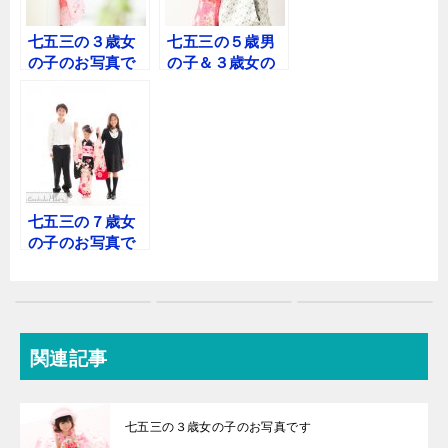
七五三の３歳女
七五三の５歳男
の子のお写真で
の子＆３歳女の
す
子のお写真です
七五三の７歳女
の子のお写真で
す
関連記事
七五三の３歳女の子のお写真です