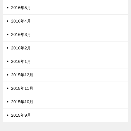
2016年5月
2016年4月
2016年3月
2016年2月
2016年1月
2015年12月
2015年11月
2015年10月
2015年9月