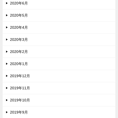
2020年6月
2020年5月
2020年4月
2020年3月
2020年2月
2020年1月
2019年12月
2019年11月
2019年10月
2019年9月