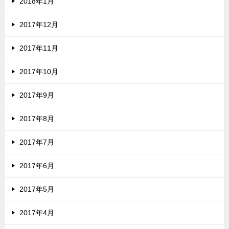
2018年1月
2017年12月
2017年11月
2017年10月
2017年9月
2017年8月
2017年7月
2017年6月
2017年5月
2017年4月