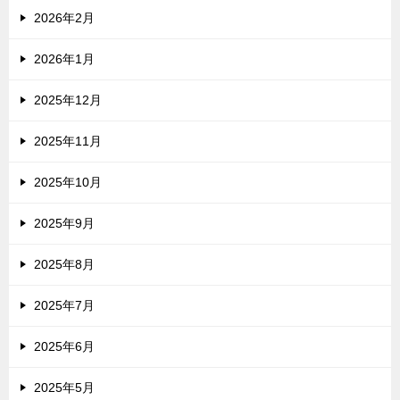
2026年2月
2026年1月
2025年12月
2025年11月
2025年10月
2025年9月
2025年8月
2025年7月
2025年6月
2025年5月