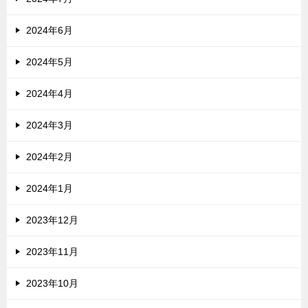
2024年6月
2024年5月
2024年4月
2024年3月
2024年2月
2024年1月
2023年12月
2023年11月
2023年10月