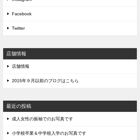
Facebook
Twitter
店舗情報
店舗情報
2015年９月以前のブログはこちら
最近の投稿
成人女性の振袖でのお写真です
小学校卒業＆中学校入学のお写真です